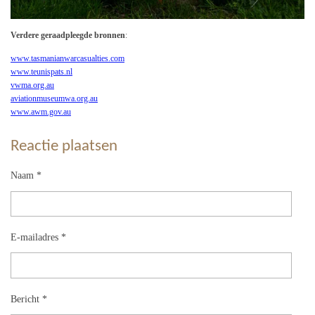
Verdere geraadpleegde bronnen
:
www.tasmanianwarcasualties.com
www.teunispats.nl
vwma.org.au
aviationmuseumwa.org.au
www.awm.gov.au
Reactie plaatsen
Naam *
E-mailadres *
Bericht *