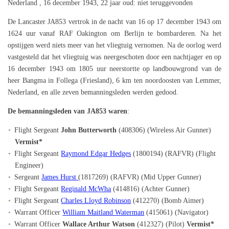
Nederland , 16 december 1943, 22 jaar oud: niet teruggevonden
De Lancaster JA853 vertrok in de nacht van 16 op 17 december 1943 om
1624 uur vanaf RAF Oakington om Berlijn te bombarderen. Na het
opstijgen werd niets meer van het vliegtuig vernomen. Na de oorlog werd
vastgesteld dat het vliegtuig was neergeschoten door een nachtjager en op
16 december 1943 om 1805 uur neerstortte op landbouwgrond van de
heer Bangma in Follega (Friesland), 6 km ten noordoosten van Lemmer,
Nederland, en alle zeven bemanningsleden werden gedood.
De bemanningsleden van JA853 waren
:
Flight Sergeant
John Butterworth
(408306) (Wireless Air Gunner)
Vermist*
Flight Sergeant
Raymond Edgar Hedges
(1800194) (RAFVR) (Flight
Engineer)
Sergeant
James Hurst
(1817269) (RAFVR) (Mid Upper Gunner)
Flight Sergeant
Reginald McWha
(414816) (Achter Gunner)
Flight Sergeant
Charles Lloyd Robinson
(412270) (Bomb Aimer)
Warrant Officer
William Maitland Waterman
(415061) (Navigator)
Warrant Officer
Wallace Arthur Watson
(412327) (Pilot)
Vermist*