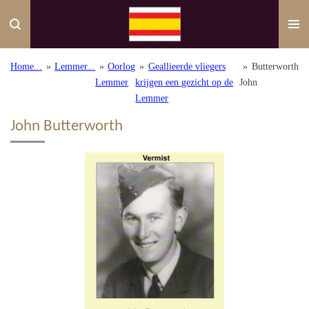
Ga
direct
naar
de
Home...
»
Lemmer...
»
Oorlog
»
Geallieerde vliegers
»
Butterworth
hoofdinhoud
Lemmer
krijgen een gezicht op de
John
Lemmer
John Butterworth