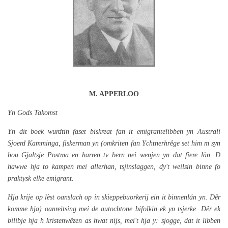
M. APPERLOO
Yn Gods Takomst
Yn dit boek wurdtin faset biskreat fan it emigrantelibben yn Australi
Sjoerd Kamminga, fiskerman yn (omkriten fan Ychtnerhrêge set him m syn
hou Gjaltsje Postma en harren tv bern nei wenjen yn dat fiere làn. D
hawwe hja to kampen mei allerhan, tsjinslaggen, dy't weilsin binne fo
praktysk elke emigrant.
Hja krije op lèst oanslach op in skieppebuorkerij ein it binnenlán yn. Dêr
komme hja) oanreitsing mei de autochtone bifolkin ek yn tsjerke. Dêr ek
bilibje hja h kristenwêzen as hwat nijs, mei't hja y: sjogge, dat it libben