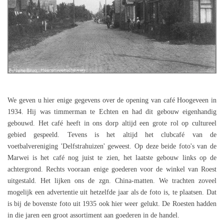
We geven u hier enige gegevens over de opening van café Hoogeveen in
1934. Hij was timmerman te Echten en had dit gebouw eigenhandig
gebouwd. Het café heeft in ons dorp altijd een grote rol op cultureel
gebied gespeeld. Tevens is het altijd het clubcafé van de
voetbalvereniging 'Delfstrahuizen' geweest. Op deze beide foto's van de
Marwei is het café nog juist te zien, het laatste gebouw links op de
achtergrond. Rechts vooraan enige goederen voor de winkel van Roest
uitgestald. Het lijken ons de zgn. China-matten. We trachten zoveel
mogelijk een advertentie uit hetzelfde jaar als de foto is, te plaatsen. Dat
is bij de bovenste foto uit 1935 ook hier weer gelukt. De Roesten hadden
in die jaren een groot assortiment aan goederen in de handel.