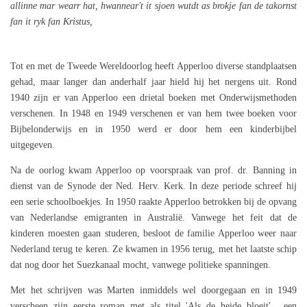
allinne mar wearr hat, hwannear't it sjoen wutdt as brokje fan de takornst
fan it ryk fan Kristus,
Tot en met de Tweede Wereldoorlog heeft Apperloo diverse standplaatsen
gehad, maar langer dan anderhalf jaar hield hij het nergens uit. Rond
1940 zijn er van Apperloo een drietal boeken met Onderwijsmethoden
verschenen. In 1948 en 1949 verschenen er van hem twee boeken voor
Bijbelonderwijs en in 1950 werd er door hem een kinderbijbel
uitgegeven.
Na de oorlog kwam Apperloo op voorspraak van prof. dr. Banning in
dienst van de Synode der Ned. Herv. Kerk. In deze periode schreef hij
een serie schoolboekjes. In 1950 raakte Apperloo betrokken bij de opvang
van Nederlandse emigranten in Australië. Vanwege het feit dat de
kinderen moesten gaan studeren, besloot de familie Apperloo weer naar
Nederland terug te keren. Ze kwamen in 1956 terug, met het laatste schip
dat nog door het Suezkanaal mocht, vanwege politieke spanningen.
Met het schrijven was Marten inmiddels wel doorgegaan en in 1949
verscheen zijn eerste roman met als titel 'Als de heide bloeit' , een