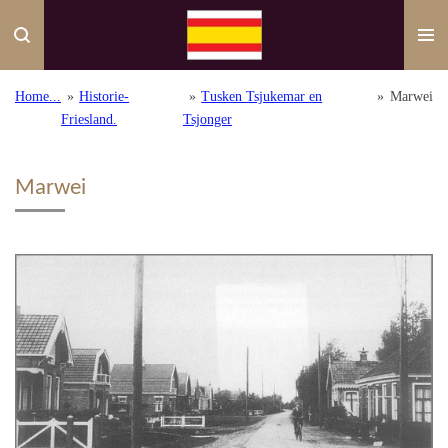
Ga
direct
naar
de
Home...
»
Historie-
»
Tusken Tsjukemar en
»
Marwei
hoofdinhoud
Friesland.
Tsjonger
Marwei