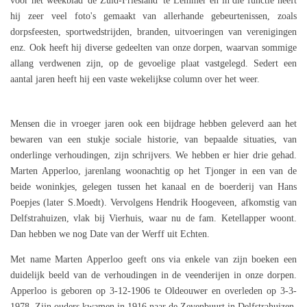
voor het weekblad 'de Zuid-Friesland' te Lemmer en in die functie heeft
hij zeer veel foto's gemaakt van allerhande gebeurtenissen, zoals
dorpsfeesten, sportwedstrijden, branden, uitvoeringen van verenigingen
enz. Ook heeft hij diverse gedeelten van onze dorpen, waarvan sommige
allang verdwenen zijn, op de gevoelige plaat vastgelegd. Sedert een
aantal jaren heeft hij een vaste wekelijkse column over het weer.
Mensen die in vroeger jaren ook een bijdrage hebben geleverd aan het
bewaren van een stukje sociale historie, van bepaalde situaties, van
onderlinge verhoudingen, zijn schrijvers. We hebben er hier drie gehad.
Marten Apperloo, jarenlang woonachtig op het Tjonger in een van de
beide woninkjes, gelegen tussen het kanaal en de boerderij van Hans
Poepjes (later S.Moedt). Vervolgens Hendrik Hoogeveen, afkomstig van
Delfstrahuizen, vlak bij Vierhuis, waar nu de fam. Ketellapper woont.
Dan hebben we nog Date van der Werff uit Echten.
Met name Marten Apperloo geeft ons via enkele van zijn boeken een
duidelijk beeld van de verhoudingen in de veenderijen in onze dorpen.
Apperloo is geboren op 3-12-1906 te Oldeouwer en overleden op 3-3-
1978. Zijn ouders kwamen in 1916 naar de Zevenbuurt in Delfstrahuizen.