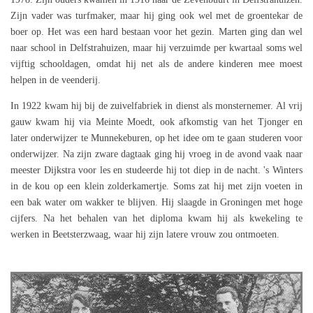
Zijn vader was turfmaker, maar hij ging ook wel met de groentekar de
boer op. Het was een hard bestaan voor het gezin. Marten ging dan wel
naar school in Delfstrahuizen, maar hij verzuimde per kwartaal soms wel
vijftig schooldagen, omdat hij net als de andere kinderen mee moest
helpen in de veenderij.
In 1922 kwam hij bij de zuivelfabriek in dienst als monsternemer. Al vrij
gauw kwam hij via Meinte Moedt, ook afkomstig van het Tjonger en
later onderwijzer te Munnekeburen, op het idee om te gaan studeren voor
onderwijzer. Na zijn zware dagtaak ging hij vroeg in de avond vaak naar
meester Dijkstra voor les en studeerde hij tot diep in de nacht. 's Winters
in de kou op een klein zolderkamertje. Soms zat hij met zijn voeten in
een bak water om wakker te blijven. Hij slaagde in Groningen met hoge
cijfers. Na het behalen van het diploma kwam hij als kwekeling te
werken in Beetsterzwaag, waar hij zijn latere vrouw zou ontmoeten.