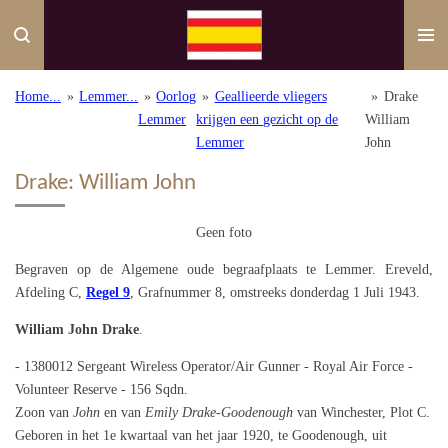
Ga
direct
naar
de
Home...
»
Lemmer...
»
Oorlog
»
Geallieerde vliegers
»
Drake
hoofdinhoud
Lemmer
krijgen een gezicht op de
William
Lemmer
John
Drake: William John
Geen foto
Begraven op de Algemene oude begraafplaats te Lemmer. Ereveld,
Afdeling C,
Regel 9
, Grafnummer 8, omstreeks donderdag 1 Juli 1943.
William John Drake
.
- 1380012 Sergeant Wireless Operator/Air Gunner - Royal Air Force -
Volunteer Reserve - 156 Sqdn.
Zoon van
John
en van
Emily Drake-Goodenough
van Winchester, Plot C.
Geboren in het 1e kwartaal van het jaar 1920, te Goodenough, uit