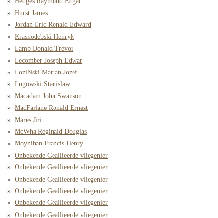
Hedges Raymond Edgar
Hurst James
Jordan Eric Ronald Edward
Krasnodebski Henryk
Lamb Donald Trevor
Lecomber Joseph Edwar
LoziNski Marian Jozef
Lugowski Stanislaw
Macadam John Swanson
MacFarlane Ronald Ernest
Mares Jiri
McWha Reginald Douglas
Moynihan Francis Henry
Onbekende Geallieerde vliegenier
Onbekende Geallieerde vliegenier
Onbekende Geallieerde vliegenier
Onbekende Geallieerde vliegenier
Onbekende Geallieerde vliegenier
Onbekende Geallieerde vliegenier