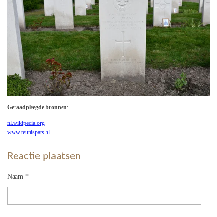
Geraadpleegde bronnen
:
nl.wikipedia.org
www.teunispats.nl
Reactie plaatsen
Naam *