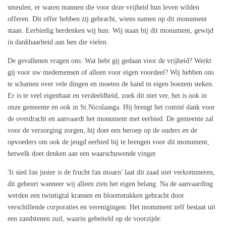
smeulen, er waren mannen die voor deze vrijheid hun leven wilden
offeren. Dit offer hebben zij gebracht, wiens namen op dit monument
staan. Eerbiedig herdenken wij hun. Wij staan bij dit monument, gewijd
in dankbaarheid aan hen die vielen.
De gevallenen vragen ons: Wat hebt gij gedaan voor de vrijheid? Werkt
gij voor uw medemensen of alleen voor eigen voordeel? Wij hebben ons
te schamen over vele dingen en moeten de hand in eigen boezem steken.
Er is te veel eigenbaat en verdeeldheid, zoek dit niet ver, het is ook in
onze gemeente en ook in St.Nicolaasga. Hij brengt het comité dank voor
de overdracht en aanvaardt het monument met eerbied. De gemeente zal
voor de verzorging zorgen, hij doet een beroep op de ouders en de
opvoeders om ook de jeugd eerbied bij te brengen voor dit monument,
hetwelk doet denken aan een waarschuwende vinger.
'It sied fan juster is de frucht fan moarn' laat dit zaad niet verkommeren,
dit gebeurt wanneer wij alleen zien het eigen belang. Na de aanvaarding
werden een twintigtal kransen en bloemstukken gebracht door
verschillende corporaties en verenigingen. Het monument zelf bestaat uit
een zandstenen zuil, waarin gebeiteld op de voorzijde: