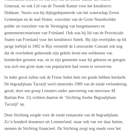
Generaal, en ook Lid van de Tweede Kamer voor het kiesdistrict
Dokkum. Voorts was hij dijksgedeputeerde van het waterschap Zeven
Grietenijen en de stad Sloten, voorzitter van de Grote Noordwolder
polder en voorzitter van de Vereniging van burgemeesters en
gemeentesecretarissen van Friesland. Ook was hij lid van de Provinciale
Staten van Friesland voor het kiesdistrict Sneek. Bij zijn overlijden op 64
jarige leeftijd in 1902 te Rijs vermeldt de Leeuwarder Courant ook nog
dat de overledene gedurende zijn gehele leven een weldoener van
honderden geweest was, en in zijn gemeente waar hij geboren en getogen
was zich een grote mate van populariteit had weten te verwerven.
In ieder geval zullen ook de Friese Joden hem ten goede hebben herdacht.
De begraafplaats Tacozijl werd omstreeks 1989 van de totale verloedering
gered, door een groep Lemsters onder aanvoering van mevrouw M.
Bastian-Pen. Zij richtten daartoe de ‘Stichting Joodse Begraafplaats
Tacozijl’ op.
Deze Stichting zorgde voor de totale restauratie van de begraafplaats.
Zo’n honderd donateurs uit Lemsterland, maar ook van ver daar buiten,
steunen de Stichting financieel. De Stichting zorgt nog steeds voor het