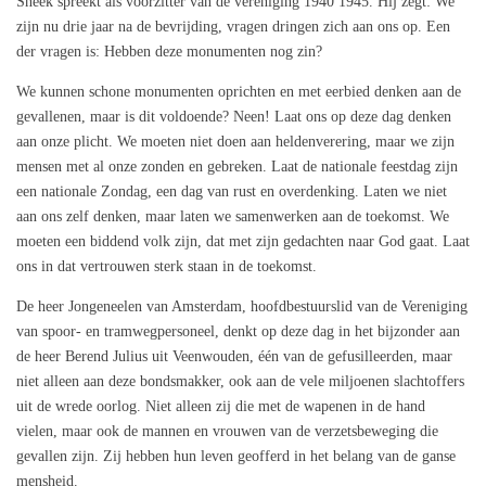
Sneek spreekt als voorzitter van de vereniging 1940 1945. Hij zegt: We
zijn nu drie jaar na de bevrijding, vragen dringen zich aan ons op. Een
der vragen is: Hebben deze monumenten nog zin?
We kunnen schone monumenten oprichten en met eerbied denken aan de
gevallenen, maar is dit voldoende? Neen! Laat ons op deze dag denken
aan onze plicht. We moeten niet doen aan heldenverering, maar we zijn
mensen met al onze zonden en gebreken. Laat de nationale feestdag zijn
een nationale Zondag, een dag van rust en overdenking. Laten we niet
aan ons zelf denken, maar laten we samenwerken aan de toekomst. We
moeten een biddend volk zijn, dat met zijn gedachten naar God gaat. Laat
ons in dat vertrouwen sterk staan in de toekomst.
De heer Jongeneelen van Amsterdam, hoofdbestuurslid van de Vereniging
van spoor- en tramwegpersoneel, denkt op deze dag in het bijzonder aan
de heer Berend Julius uit Veenwouden, één van de gefusilleerden, maar
niet alleen aan deze bondsmakker, ook aan de vele miljoenen slachtoffers
uit de wrede oorlog. Niet alleen zij die met de wapenen in de hand
vielen, maar ook de mannen en vrouwen van de verzetsbeweging die
gevallen zijn. Zij hebben hun leven geofferd in het belang van de ganse
mensheid.