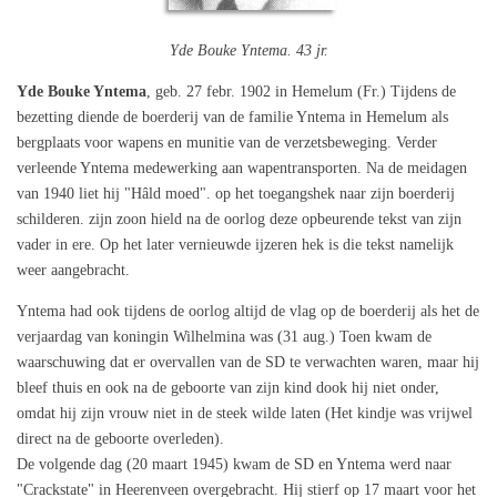
Yde Bouke Yntema. 43 jr.
Yde Bouke Yntema
, geb. 27 febr. 1902 in Hemelum (Fr.) Tijdens de
bezetting diende de boerderij van de familie Yntema in Hemelum als
bergplaats voor wapens en munitie van de verzetsbeweging. Verder
verleende Yntema medewerking aan wapentransporten. Na de meidagen
van 1940 liet hij "Hâld moed". op het toegangshek naar zijn boerderij
schilderen. zijn zoon hield na de oorlog deze opbeurende tekst van zijn
vader in ere. Op het later vernieuwde ijzeren hek is die tekst namelijk
weer aangebracht.
Yntema had ook tijdens de oorlog altijd de vlag op de boerderij als het de
verjaardag van koningin Wilhelmina was (31 aug.) Toen kwam de
waarschuwing dat er overvallen van de SD te verwachten waren, maar hij
bleef thuis en ook na de geboorte van zijn kind dook hij niet onder,
omdat hij zijn vrouw niet in de steek wilde laten (Het kindje was vrijwel
direct na de geboorte overleden).
De volgende dag (20 maart 1945) kwam de SD en Yntema werd naar
"Crackstate" in Heerenveen overgebracht. Hij stierf op 17 maart voor het