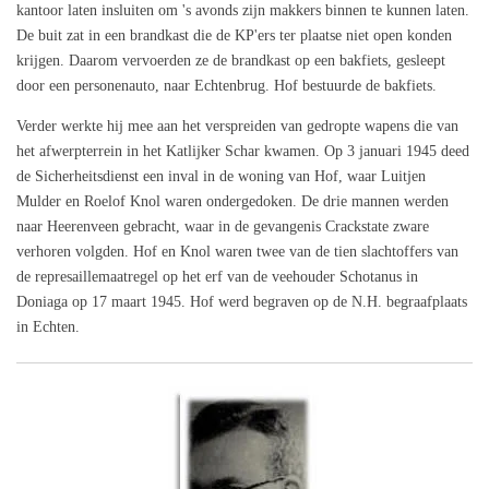
kantoor laten insluiten om 's avonds zijn makkers binnen te kunnen laten.
De buit zat in een brandkast die de KP'ers ter plaatse niet open konden
krijgen. Daarom vervoerden ze de brandkast op een bakfiets, gesleept
door een personenauto, naar Echtenbrug. Hof bestuurde de bakfiets.
Verder werkte hij mee aan het verspreiden van gedropte wapens die van
het afwerpterrein in het Katlijker Schar kwamen. Op 3 januari 1945 deed
de Sicherheitsdienst een inval in de woning van Hof, waar Luitjen
Mulder en Roelof Knol waren ondergedoken. De drie mannen werden
naar Heerenveen gebracht, waar in de gevangenis Crackstate zware
verhoren volgden. Hof en Knol waren twee van de tien slachtoffers van
de represaillemaatregel op het erf van de veehouder Schotanus in
Doniaga op 17 maart 1945. Hof werd begraven op de N.H. begraafplaats
in Echten.