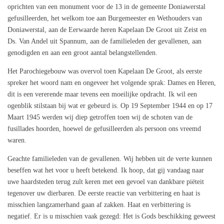
oprichten van een monument voor de 13 in de gemeente Doniawerstal
gefusilleerden, het welkom toe aan Burgemeester en Wethouders van
Doniawerstal, aan de Eerwaarde heren Kapelaan De Groot uit Zeist en
Ds. Van Andel uit Spannum, aan de familieleden der gevallenen, aan
genodigden en aan een groot aantal belangstellenden.
Het Parochiegebouw was overvol toen Kapelaan De Groot, als eerste
spreker het woord nam en ongeveer het volgende sprak: Dames en Heren,
dit is een vererende maar tevens een moeilijke opdracht. Ik wil een
ogenblik stilstaan bij wat er gebeurd is. Op 19 September 1944 en op 17
Maart 1945 werden wij diep getroffen toen wij de schoten van de
fusillades hoorden, hoewel de gefusilleerden als persoon ons vreemd
waren.
Geachte familieleden van de gevallenen. Wij hebben uit de verte kunnen
beseffen wat het voor u heeft betekend. Ik hoop, dat gij vandaag naar
uwe haardsteden terug zult keren met een gevoel van dankbare piëteit
tegenover uw dierbaren. De eerste reactie van verbittering en haat is
misschien langzamerhand gaan af zakken. Haat en verbittering is
negatief. Er is u misschien vaak gezegd: Het is Gods beschikking geweest