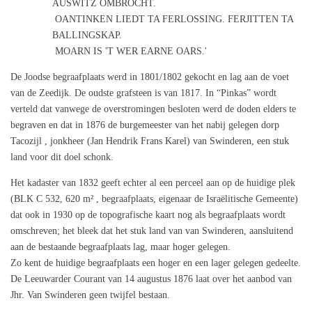
AUSWITZ OMBROCHT.
OANTINKEN LIEDT TA FERLOSSING. FERJITTEN TA
BALLINGSKAP.
MOARN IS 'T WER EARNE OARS.'
De Joodse begraafplaats werd in 1801/1802 gekocht en lag aan de voet
van de Zeedijk. De oudste grafsteen is van 1817. In “Pinkas” wordt
verteld dat vanwege de overstromingen besloten werd de doden elders te
begraven en dat in 1876 de burgemeester van het nabij gelegen dorp
Tacozijl , jonkheer (Jan Hendrik Frans Karel) van Swinderen, een stuk
land voor dit doel schonk.
Het kadaster van 1832 geeft echter al een perceel aan op de huidige plek
(BLK C 532, 620 m² , begraafplaats, eigenaar de Israëlitische Gemeente)
dat ook in 1930 op de topografische kaart nog als begraafplaats wordt
omschreven; het bleek dat het stuk land van van Swinderen, aansluitend
aan de bestaande begraafplaats lag, maar hoger gelegen.
Zo kent de huidige begraafplaats een hoger en een lager gelegen gedeelte.
De Leeuwarder Courant van 14 augustus 1876 laat over het aanbod van
Jhr. Van Swinderen geen twijfel bestaan.