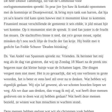
De heer Douwe Tamminga, lid van de Commissie voor
oorlogsmonumenten spreekt: In pear jier lyn haw ik kontakt opnommen
mei de kommisje ut Doanjewerstal, ik bring myn tank oan harren, dat hja
yn sa'n koarte tiid kans sjoen hawwe mei it monumint klear to kommen.
Finansieel moast verschillende de gemeente it seis rèdde, it jild moast hjir
wei komme. Op it monumint stiet de spreuk: It sied fan juster is de frucht
fan moarn. De slachtoffers binne it sied, dat yn'e groun moast, opdat
minsken dy't nou noch libje de frucht der fan krije. Hij bislût mei it
gedicht fan Fedde Schurer 'Deaden bitinking'.
Ds. Van Andel van Spannum spreekt nu: Vrienden. Ik herinner het mij
nog als de dag van gisteren, dat wij op Zondag 18 Maart na de preek ons
begaven naar dat kleine huisje waar de lichamen lagen. Die dingen
vergeet men niet meer. Het is zo gevaarlijk, dat wij ons verliezen in grote
woorden, het is beter er eens heel stil over na te denken. Wat hebben wij
eigenlijk gedaan. Wij zijn laf geweest, als we schoten hoorden liepen we
weg. Als we daar aan denken, dan vraag ik mij af, wat heeft deze mensen
gedreven om te doen wat zij hebben gedaan? Wat heeft deze mensen
bezield, ze wisten wat hun misschien te wachten stond.
Deze mensen hebben gedaan wat wij als christenen vaak hebben