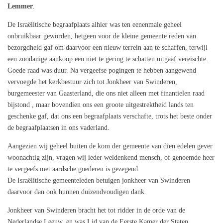
Lemmer
.
De Israëlitische begraafplaats alhier was ten eenenmale geheel
onbruikbaar geworden, hetgeen voor de kleine gemeente reden van
bezorgdheid gaf om daarvoor een nieuw terrein aan te schaffen, terwijl
een zoodanige aankoop een niet te gering te schatten uitgaaf vereischte.
Goede raad was duur. Na vergeefse pogingen te hebben aangewend
vervoegde het kerkbestuur zich tot Jonkheer van Swinderen,
burgemeester van Gaasterland, die ons niet alleen met finantielen raad
bijstond , maar bovendien ons een groote uitgestrektheid lands ten
geschenke gaf, dat ons een begraafplaats verschafte, trots het beste onder
de begraafplaatsen in ons vaderland.
Aangezien wij geheel buiten de kom der gemeente van dien edelen gever
woonachtig zijn, vragen wij ieder weldenkend mensch, of genoemde heer
te vergeefs met aardsche goederen is gezegend.
De Israëlitische gemeenteleden betuigen jonkheer van Swinderen
daarvoor dan ook hunnen duizendvoudigen dank.
Jonkheer van Swinderen bracht het tot ridder in de orde van de
Nederlandse Leeuw, en was Lid van de Eerste Kamer der Staten