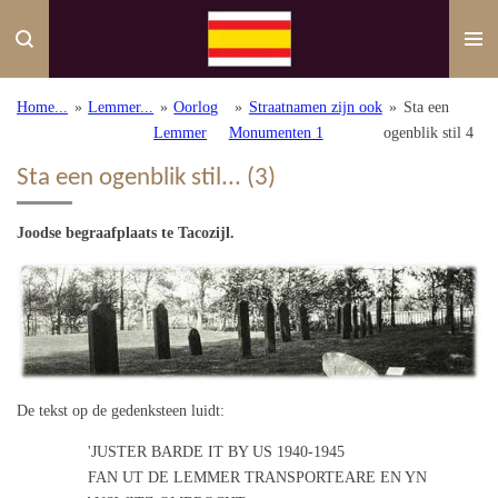
Ga
direct
naar
de
Home...
»
Lemmer...
»
Oorlog
»
Straatnamen zijn ook
»
Sta een
hoofdinhoud
Lemmer
Monumenten 1
ogenblik stil 4
Sta een ogenblik stil... (3)
Joodse begraafplaats te Tacozijl.
De tekst op de gedenksteen luidt:
'JUSTER BARDE IT BY US 1940-1945
FAN UT DE LEMMER TRANSPORTEARE EN YN