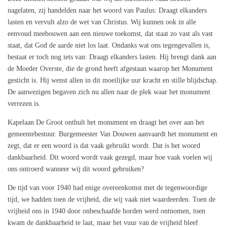
nagelaten, zij handelden naar het woord van Paulus: Draagt elkanders
lasten en vervult alzo de wet van Christus. Wij kunnen ook in alle
eenvoud meebouwen aan een nieuwe toekomst, dat staat zo vast als vast
staat, dat God de aarde niet los laat. Ondanks wat ons tegengevallen is,
bestaat er toch nog iets van: Draagt elkanders lasten. Hij brengt dank aan
de Moeder Overste, die de grond heeft afgestaan waarop het Monument
gesticht is. Hij wenst allen in dit moeilijke uur kracht en stille blijdschap.
De aanwezigen begaven zich nu allen naar de plek waar het monument
verrezen is.
Kapelaan De Groot onthult het monument en draagt het over aan het
gemeentebestuur. Burgemeester Van Douwen aanvaardt het monument en
zegt, dat er een woord is dat vaak gebruikt wordt. Dat is het woord
dankbaarheid. Dit woord wordt vaak gezegd, maar hoe vaak voelen wij
ons ontroerd wanneer wij dit woord gebruiken?
De tijd van voor 1940 had enige overeenkomst met de tegenwoordige
tijd, we hadden toen de vrijheid, die wij vaak niet waardeerden. Toen de
vrijheid ons in 1940 door onbeschaafde horden werd ontnomen, toen
kwam de dankbaarheid te laat, maar het vuur van de vrijheid bleef