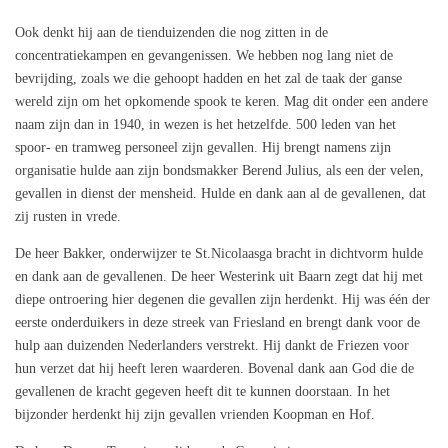
Ook denkt hij aan de tienduizenden die nog zitten in de
concentratiekampen en gevangenissen. We hebben nog lang niet de
bevrijding, zoals we die gehoopt hadden en het zal de taak der ganse
wereld zijn om het opkomende spook te keren. Mag dit onder een andere
naam zijn dan in 1940, in wezen is het hetzelfde. 500 leden van het
spoor- en tramweg personeel zijn gevallen. Hij brengt namens zijn
organisatie hulde aan zijn bondsmakker Berend Julius, als een der velen,
gevallen in dienst der mensheid. Hulde en dank aan al de gevallenen, dat
zij rusten in vrede.
De heer Bakker, onderwijzer te St.Nicolaasga bracht in dichtvorm hulde
en dank aan de gevallenen. De heer Westerink uit Baarn zegt dat hij met
diepe ontroering hier degenen die gevallen zijn herdenkt. Hij was één der
eerste onderduikers in deze streek van Friesland en brengt dank voor de
hulp aan duizenden Nederlanders verstrekt. Hij dankt de Friezen voor
hun verzet dat hij heeft leren waarderen. Bovenal dank aan God die de
gevallenen de kracht gegeven heeft dit te kunnen doorstaan. In het
bijzonder herdenkt hij zijn gevallen vrienden Koopman en Hof.