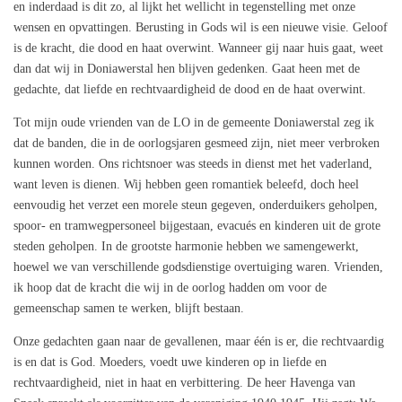
en inderdaad is dit zo, al lijkt het wellicht in tegenstelling met onze
wensen en opvattingen. Berusting in Gods wil is een nieuwe visie. Geloof
is de kracht, die dood en haat overwint. Wanneer gij naar huis gaat, weet
dan dat wij in Doniawerstal hen blijven gedenken. Gaat heen met de
gedachte, dat liefde en rechtvaardigheid de dood en de haat overwint.
Tot mijn oude vrienden van de LO in de gemeente Doniawerstal zeg ik
dat de banden, die in de oorlogsjaren gesmeed zijn, niet meer verbroken
kunnen worden. Ons richtsnoer was steeds in dienst met het vaderland,
want leven is dienen. Wij hebben geen romantiek beleefd, doch heel
eenvoudig het verzet een morele steun gegeven, onderduikers geholpen,
spoor- en tramwegpersoneel bijgestaan, evacués en kinderen uit de grote
steden geholpen. In de grootste harmonie hebben we samengewerkt,
hoewel we van verschillende godsdienstige overtuiging waren. Vrienden,
ik hoop dat de kracht die wij in de oorlog hadden om voor de
gemeenschap samen te werken, blijft bestaan.
Onze gedachten gaan naar de gevallenen, maar één is er, die rechtvaardig
is en dat is God. Moeders, voedt uwe kinderen op in liefde en
rechtvaardigheid, niet in haat en verbittering. De heer Havenga van