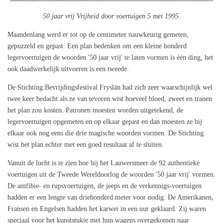
50 jaar vrij Vrijheid door voertuigen 5 mei 1995.
Maandenlang werd er tot op de centimeter nauwkeurig gemeten,
gepuzzeld en gepast. Een plan bedenken om een kleine honderd
legervoertuigen de woorden '50 jaar vrij' te laten vormen is één ding, het
ook daadwerkelijk uitvoeren is een tweede.
De Stichting Bevrijdingsfestival Fryslän had zich zeer waarschijnlijk wel
twee keer bedacht als ze van tevoren wist hoeveel bloed, zweet en tranen
het plan zou kosten. Patronen moesten worden uitgetekend, de
legervoertuigen opgemeten en op elkaar gepast en dan moesten ze bij
elkaar ook nog eens die drie magische woorden vormen. De Stichting
wist het plan echter met een goed resultaat af te sluiten.
Vanuit de lucht is te zien hoe bij het Lauwersmeer de 92 authentieke
voertuigen uit de Tweede Wereldoorlog de woorden '50 jaar vrij' vormen.
De amfibie- en rupsvoertuigen, de jeeps en de verkennigs-voertuigen
hadden er een lengte van driehonderd meter voor nodig. De Amerikanen,
Fransen en Engelsen hadden het karwei in een uur geklaard. Zij waren
speciaal voor het kunststukje met hun wagens overgekomen naar